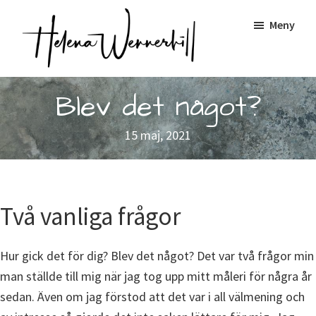
Hoppa
Meny
till
huvudinnehåll
Helena
Konst
Wennerhill
Blev det något?
&
Coaching
15 maj, 2021
Två vanliga frågor
Hur gick det för dig? Blev det något? Det var två frågor min
man ställde till mig när jag tog upp mitt måleri för några år
sedan. Även om jag förstod att det var i all välmening och