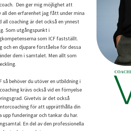
rcoach. Den ger mig möjlighet att
ll den erfarenhet jag fått under mina
d all coaching är det också en ynnest
ing. Som utgångspunkt i
gkompetenserna som ICF fastställt.
 och en djupare förståelse för dessa
nder dem i samtalet. Men allt som
eckling.
CF så behöver du utöver en utbildning i
oaching krävs också vid en förnyelse
ringsgrad. Givetvis är det också
ntorcoaching för att upprätthålla din
 upp funderingar och tankar du har.
ngsamtal. En del av den professionella