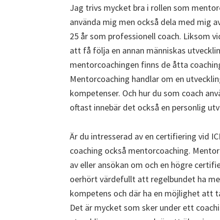
Jag trivs mycket bra i rollen som mento
använda mig men också dela med mig av a
25 år som professionell coach. Liksom vi
att få följa en annan människas utveckl
mentorcoachingen finns de åtta coachin
Mentorcoaching handlar om en utveckling
kompetenser. Och hur du som coach anvä
oftast innebär det också en personlig utv
Är du intresserad av en certifiering vid I
coaching också mentorcoaching. Mentorc
av eller ansökan om och en högre certifie
oerhört värdefullt att regelbundet ha me
kompetens och där ha en möjlighet att ta
Det är mycket som sker under ett coachi