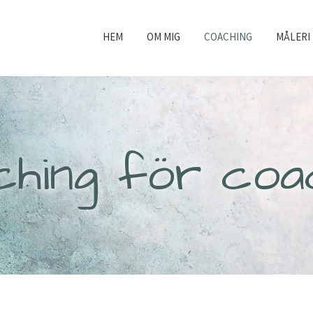
HEM
OM MIG
COACHING
MÅLERI
ching för coa